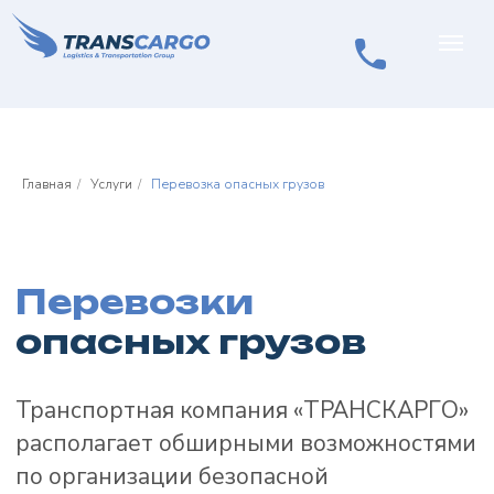
Главная
/
Услуги
/
Перевозка опасных грузов
Перевозки
опасных грузов
Транспортная компания «ТРАНСКАРГО»
располагает обширными возможностями
по организации безопасной
транспортировки опасных грузов
железнодорожным транспортом. Нашей
компанией осуществляется перевозка
опасных грузов всех категорий, кроме 1-
й (взрывчатые материалы и вещества)
и 7-й (радиоактивные материалы).