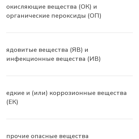
до двери» по России и странам СНГ.
окисляющие вещества (ОК) и
органические пероксиды (ОП)
Транспортная компания «ТРАНСКАРГО»
может наладить мультимодальную
перевозку опасных грузов
с использованием различных видов
транспорта: автомобильного,
ядовитые вещества (ЯВ) и
авиационного, морского или
железнодорожного. К работе
инфекционные вещества (ИВ)
привлекаются водители, прошедшие
аттестацию по программе ДОПОГ
и подвижной состав, допущенный
к перевозке опасных грузов.
едкие и (или) коррозионные вещества
(ЕК)
Направления
прочие опасные вещества