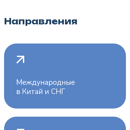
параметрам
Заполните форму
и оставьте заявку, наш
менеджер свяжется
с вами, уточнит детали
и даст вам точную
стоимость перевозки
груза
Рассчитать стоимость
Другие
услуги
Авиационные перевозки