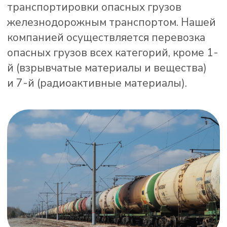
Транспортная компания «ТРАНСКАРГО»
организует перевозки следующих видов
опасных грузов, имеющих
соответствующую тару и упаковку:
парфюмерные и косметические товары,
аэрозоли бытового и промышленного
назначения, лакокрасочные
и строительные материалы, смеси
для типографского и копировального