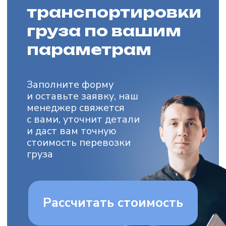
Адрес офиса
г. Москва, ул.
Мосфильмовская 17
Email
zakaz@transcargo.ru