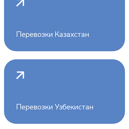
Авиаперевозка опасных грузов
Перевозка
лекарств
Автомобильные перевозки
Доставка сборных грузов
Перевозки негабаритных
грузов
Автоперевозка опасных
грузов
Рефрижераторные
перевозки
Железнодорожные
перевозки
Доставка сборных
грузов
Перевозки негабаритных
грузов
Перевозка опасных
грузов
Рефрижераторные